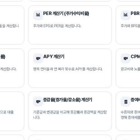
PER 계산기 (주가수익비율)
PBR
📊
📊
율을 계산합니
주가와 EPS로 PER을 계산합니다.
주가와 BPS
률)
APY 계산기
CP
💸
💸
 계산합니다.
명목 연이율과 연 복리 횟수로 APY를 계산합니다.
광고비와 노출
증감율(증가율/감소율) 계산기
증여
💸
🧾
준으로 대출
기준값과 변경값을 비교해 증감률과 증감액을 계산합
수증자와 증여
니다.
영해 증여세를