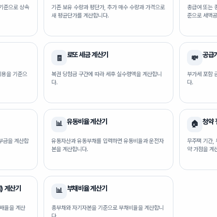
기준으로 상속
기존 보유 수량과 평단가, 추가 매수 수량과 가격으로
총급여 또는 
새 평균단가를 계산합니다.
준으로 세액공
로또 세금 계산기
공급
🧾
💸
비용을 기준으
복권 당첨금 구간에 따라 세후 실수령액을 계산합니
부가세 포함 
다.
다.
유동비율 계산기
청약 
📊
🏠
할부금을 계산합
유동자산과 유동부채를 입력하면 유동비율과 운전자
무주택 기간,
본을 계산합니다.
약 가점을 계
) 계산기
부채비율 계산기
📊
상배율을 계산
총부채와 자기자본을 기준으로 부채비율을 계산합니
다.