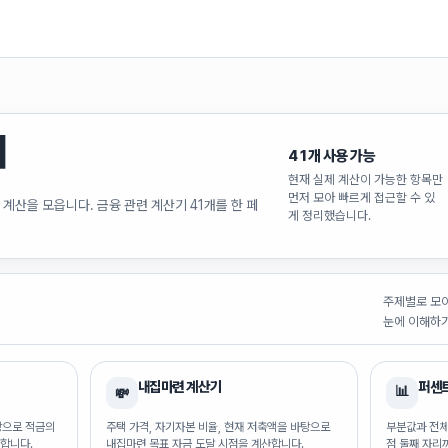
기
41
개 사용 가능
현재 실제 계산이 가능한 항목만
먼저 모아 빠르게 접근할 수 있
 계산을 모읍니다. 금융 관련 계산기 41개를 한 페
게 정리했습니다.
주제별로 모
눈에 이해하기
내집마련 계산기
퍼센
📊
💸
바탕으로 적금의
주택 가격, 자기자본 비율, 현재 저축액을 바탕으로
부분값과 전체
합니다.
내집마련 목표 자금 도달 시점을 계산합니다.
점 둘째 자리