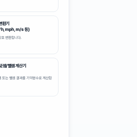
 변환기
h, mph, m/s 등)
상호 변환합니다.
덧셈/뺄셈 계산기
셈 또는 뺄셈 결과를 기약분수로 계산합