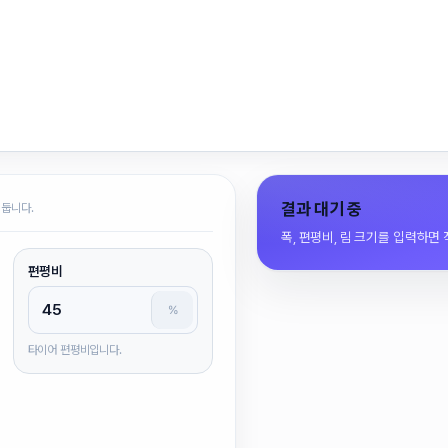
결과 대기 중
 둡니다.
폭, 편평비, 림 크기를 입력하면
편평비
%
타이어 편평비입니다.