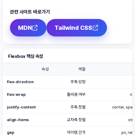
관련 사이트 바로가기
MDN
Tailwind CSS
Flexbox 핵심 속성
속성
역할
flex-direction
주축 방향
flex-wrap
줄바꿈 여부
no
justify-content
주축 정렬
center, spa
align-items
교차축 정렬
str
gap
아이템 간격
px, re