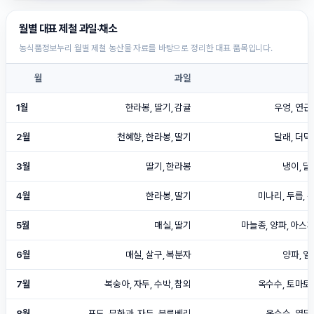
월별 대표 제철 과일·채소
농식품정보누리 월별 제철 농산물 자료를 바탕으로 정리한 대표 품목입니다.
월
과일
1월
한라봉, 딸기, 감귤
우엉, 연근
2월
천혜향, 한라봉, 딸기
달래, 더덕
3월
딸기, 한라봉
냉이, 달
4월
한라봉, 딸기
미나리, 두릅, 
5월
매실, 딸기
마늘종, 양파, 아스
6월
매실, 살구, 복분자
양파, 열
7월
복숭아, 자두, 수박, 참외
옥수수, 토마토,
8월
포도, 무화과, 자두, 블루베리
옥수수, 열무,