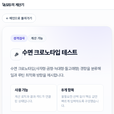
🚀
모두의 계산기
← 메인으로 돌아가기
성격검사
계산 가능
수면 크로노타입 테스트
🎉
수면 크로노타입(사자형·곰형·늑대형·돌고래형) 경향을 분류해
일과 루틴 최적화 방향을 제시합니다.
사용 가능
8개 항목
계산 로직과 결과 카드가 연결
불필요한 선택 없이 핵심 값만
된 상태입니다.
빠르게 입력하도록 구성했습니
다.