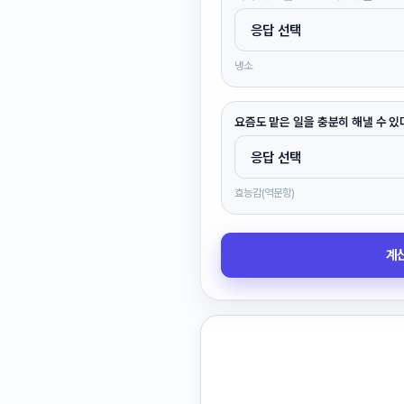
냉소
요즘도 맡은 일을 충분히 해낼 수 있
효능감(역문항)
계