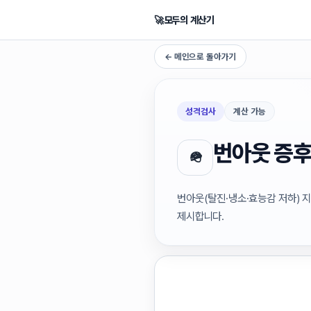
🚀
모두의 계산기
← 메인으로 돌아가기
성격검사
계산 가능
번아웃 증후
🪖
번아웃(탈진·냉소·효능감 저하) 
제시합니다.