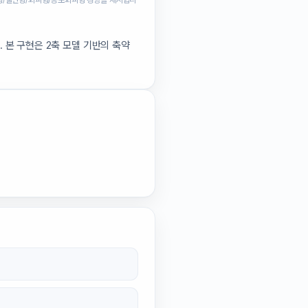
형/불안형/회피형/공포회피형 경향을 제시합니
 본 구현은 2축 모델 기반의 축약