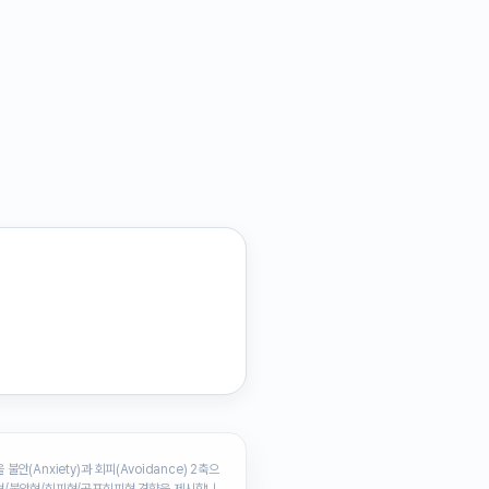
불안(Anxiety)과 회피(Avoidance) 2축으