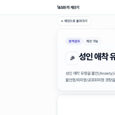
🚀
모두의 계산기
← 메인으로 돌아가기
성격검사
계산 가능
성인 애착 
🎉
성인 애착 유형을 불안(Anxiety)
불안형/회피형/공포회피형 경향을